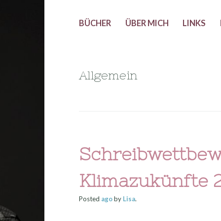
BÜCHER
ÜBER MICH
LINKS
Allgemein
Schreibwettbew
Klimazukünfte 
Posted
ago
by
Lisa
.