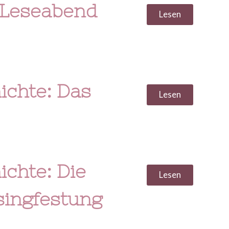
-Leseabend
Lesen
ichte: Das
Lesen
chte: Die
Lesen
singfestung