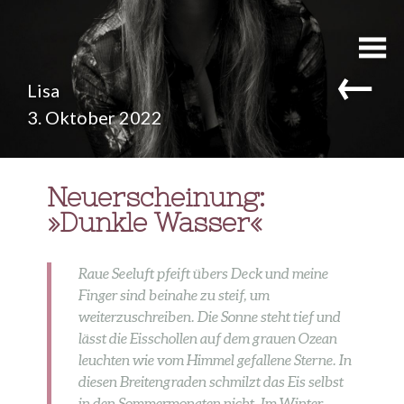
←
Lisa
3. Oktober 2022
Neuerscheinung:
»Dunkle Wasser«
Raue Seeluft pfeift übers Deck und meine
Finger sind beinahe zu steif, um
weiterzuschreiben. Die Sonne steht tief und
lässt die Eisschollen auf dem grauen Ozean
leuchten wie vom Himmel gefallene Sterne. In
diesen Breitengraden schmilzt das Eis selbst
in den Sommermonaten nicht. Im Winter