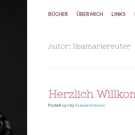
BÜCHER
ÜBER MICH
LINKS
Autor: lisamariereuter
Herzlich Willk
Posted
ago
by
lisamariereuter
.