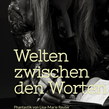
Welten
zwischen
den Worten
Phantastik von Lisa-Marie Reuter